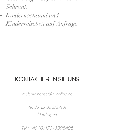
Schrank
Kinderhochstuhl und
Kinderreisebett auf Anfrage
KONTAKTIEREN SIE UNS
melanie.bense@t-online.de
An der Linde 3/37181
Hardegsen
Tel.:
+49 (0) 170-3398405